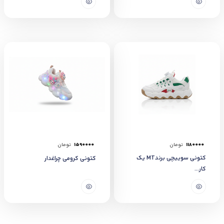
1180000
تومان
1590000
تومان
کتونی سوییچی برندMT یک
کتونی کرومی چراغدار
کار...