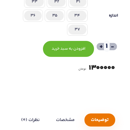
33
32
31
اندازه
34
35
36
37
+
-
افزودن به سبد خرید
1300000
تومان
توضیحات
مشخصات
نظرات (0)