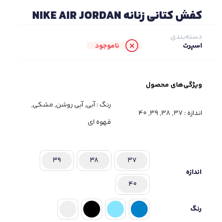
کفش کتانی زنانه NIKE AIR JORDAN
دسته‌بندی
ناموجود
اسپرت
ویژگی‌های محصول
رنگ :
آبی, آبی روشن, مشکی,
اندازه :
37, 38, 39, 40
قهوه ای
39
38
37
اندازه
40
رنگ